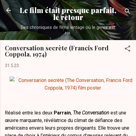
Accéder au contenu principal
Le film était presque parfait,
le retour
Des chroniques de films vintage où le genre est
roi.
Conversation secrète (Francis Ford
Coppola, 1974)
31.5.23
Réalisé entre les deux
Parrain
,
The Conversation
est une
œuvre marquante, révélatrice du climat de défiance des
américains envers leurs propres dirigeants. Elle trouve une
place de choix à l’intérieur du corpus d’œuvres relevant du