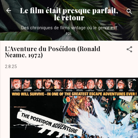
Accéder au contenu principal
Le film était presque parfait,
le retour
Des chroniques de films vintage où le genre est
roi.
L'Aventure du Poséidon (Ronald
Neame, 1972)
2.8.25