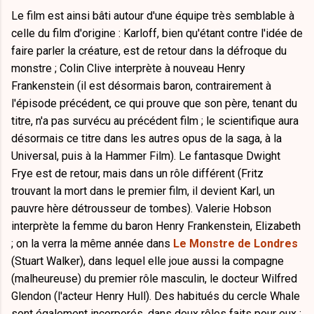
Le film est ainsi bâti autour d'une équipe très semblable à
celle du film d'origine : Karloff, bien qu'étant contre l'idée de
faire parler la créature, est de retour dans la défroque du
monstre ; Colin Clive interprète à nouveau Henry
Frankenstein (il est désormais baron, contrairement à
l'épisode précédent, ce qui prouve que son père, tenant du
titre, n'a pas survécu au précédent film ; le scientifique aura
désormais ce titre dans les autres opus de la saga, à la
Universal, puis à la Hammer Film). Le fantasque Dwight
Frye est de retour, mais dans un rôle différent (Fritz
trouvant la mort dans le premier film, il devient Karl, un
pauvre hère détrousseur de tombes). Valerie Hobson
interprète la femme du baron Henry Frankenstein, Elizabeth
; on la verra la même année dans
Le Monstre de Londres
(Stuart Walker), dans lequel elle joue aussi la compagne
(malheureuse) du premier rôle masculin, le docteur Wilfred
Glendon (l'acteur Henry Hull). Des habitués du cercle Whale
sont également incorporés, dans deux rôles faits pour eux :