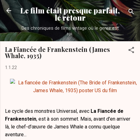
Accéder au contenu principal
Le film était presque parfait,
le retour
Des chroniques de films vintage où le genre est
roi.
La Fiancée de Frankenstein (James
Whale, 1935)
1.1.22
Le cycle des monstres Universal, avec
La Fiancée de
Frankenstein
, est à son sommet. Mais, avant d'en arriver
là, le chef-d’œuvre de James Whale a connu quelque
aventure...