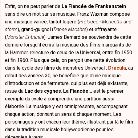
Enfin, on ne peut parler de
La Fiancée de Frankenstein
sans dire un mot sur sa musique. Franz Waxman compose
une musique variée, tantôt légère (
Prologue - Menuetto and
storm
), grand-guignol (
Danse Macabre
) et effrayante
(
Monster Entrance
). James Bernard se souviendra de cette
dernière lorsqu'il écrira la musique des films marquants de
la Hammer, relecture de ceux de la Universal, entre fin 1950
et fin 1960. Plus que cela, on perçoit une nette évolution
dans le cycle des films de monstres Universal :
Dracula
, au
début des années 30, ne bénéficie que d'une musique
d'introduction et de fermeture, qui plus est déjà existante,
issue du
Lac des cygnes
.
La Fiancée...
est le premier
exemple du cycle a comprendre une partition aussi
élaborée. La musique y est omniprésente, accompagnant
chaque action, donnant un sens à chaque moment. Les
personnages y ont chacun leur thème, illustrant par là le film
dans la tradition musicale hollywoodienne pour les
décennies à venir.