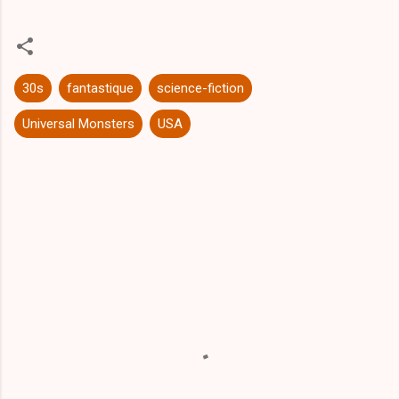
30s
fantastique
science-fiction
Universal Monsters
USA
C
o
m
m
e
n
t
a
i
r