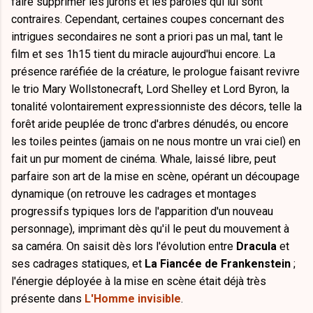
faire supprimer les jurons et les paroles qui lui sont
contraires. Cependant, certaines coupes concernant des
intrigues secondaires ne sont a priori pas un mal, tant le
film et ses 1h15 tient du miracle aujourd'hui encore. La
présence raréfiée de la créature, le prologue faisant revivre
le trio Mary Wollstonecraft, Lord Shelley et Lord Byron, la
tonalité volontairement expressionniste des décors, telle la
forêt aride peuplée de tronc d'arbres dénudés, ou encore
les toiles peintes (jamais on ne nous montre un vrai ciel) en
fait un pur moment de cinéma. Whale, laissé libre, peut
parfaire son art de la mise en scène, opérant un découpage
dynamique (on retrouve les cadrages et montages
progressifs typiques lors de l'apparition d'un nouveau
personnage), imprimant dès qu'il le peut du mouvement à
sa caméra. On saisit dès lors l'évolution entre
Dracula
et
ses cadrages statiques, et
La Fiancée de Frankenstein
;
l'énergie déployée à la mise en scène était déjà très
présente dans
L'Homme invisible
.